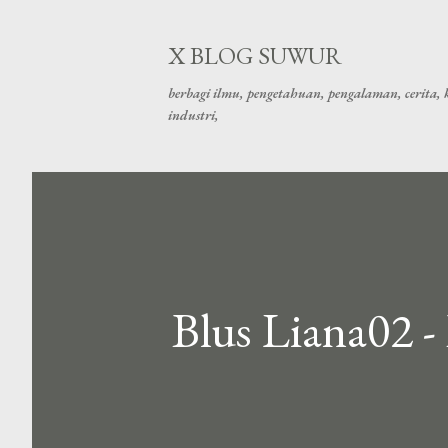
X BLOG SUWUR
berbagi ilmu, pengetahuan, pengalaman, cerita, ki
industri,
Blus Liana02 - 