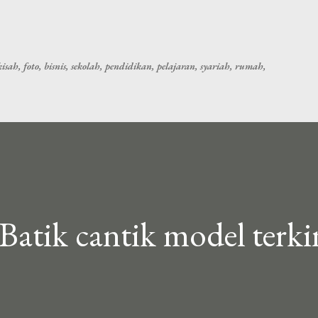
Langsung ke konten utama
sah, foto, bisnis, sekolah, pendidikan, pelajaran, syariah, rumah,
Batik cantik model terki